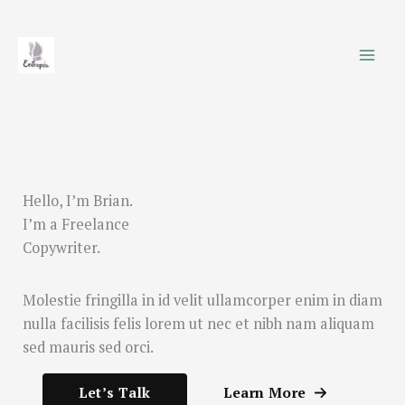
Ir
al
contenido
Hello, I’m Brian.
I’m a Freelance
Copywriter.
Molestie fringilla in id velit ullamcorper enim in diam
nulla facilisis felis lorem ut nec et nibh nam aliquam
sed mauris sed orci.
Let’s Talk
Learn More